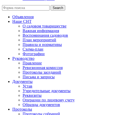
Search
Объявления
Наше СНТ
О садовом товариществе
Важная информация
Воспоминания садоводов
План мероприятий
Правила и нормативы
Схема-план
Фотографии
Руководство
Правление
Ревизионная комиссия
Протоколы заседаний
Письма и запросы
Документы
Устав
Учредительные документы
Реквизиты
Операции по лицевому счету
Образцы документов
Протоколы
Протоколы собраний