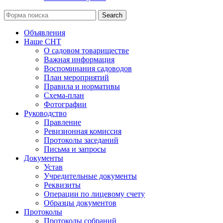
Search
Объявления
Наше СНТ
О садовом товариществе
Важная информация
Воспоминания садоводов
План мероприятий
Правила и нормативы
Схема-план
Фотографии
Руководство
Правление
Ревизионная комиссия
Протоколы заседаний
Письма и запросы
Документы
Устав
Учредительные документы
Реквизиты
Операции по лицевому счету
Образцы документов
Протоколы
Протоколы собраний