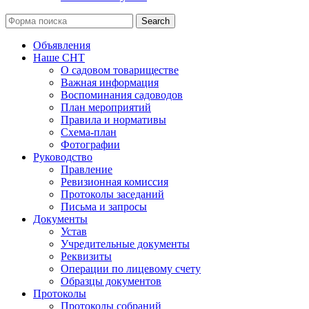
Search
Объявления
Наше СНТ
О садовом товариществе
Важная информация
Воспоминания садоводов
План мероприятий
Правила и нормативы
Схема-план
Фотографии
Руководство
Правление
Ревизионная комиссия
Протоколы заседаний
Письма и запросы
Документы
Устав
Учредительные документы
Реквизиты
Операции по лицевому счету
Образцы документов
Протоколы
Протоколы собраний