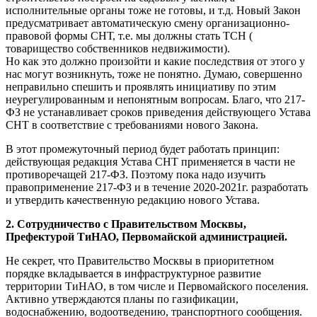
исполнительные органы тоже не готовы, и т.д. Новый Закон
предусматривает автоматическую смену организационно-
правовой формы СНТ, т.е. мы должны стать ТСН (
товарищество собственников недвижимости).
Но как это должно произойти и какие последствия от этого у
нас могут возникнуть, тоже не понятно. Думаю, совершенно
неправильно спешить и проявлять инициативу по этим
неурегулированным и непонятным вопросам. Благо, что 217-
ФЗ не устанавливает сроков приведения действующего Устава
СНТ в соответствие с требованиями нового Закона.
В этот промежуточный период будет работать принцип:
действующая редакция Устава СНТ применяется в части не
противоречащей 217-ФЗ. Поэтому пока надо изучить
правоприменение 217-ФЗ и в течение 2020-2021г. разработать
и утвердить качественную редакцию нового Устава.
2. Сотрудничество с Правительством Москвы,
Префектурой ТиНАО, Первомайской администрацией.
Не секрет, что Правительство Москвы в приоритетном
порядке вкладывается в инфраструктурное развитие
территории ТиНАО, в том числе и Первомайского поселения.
Активно утверждаются планы по газификации,
водоснабжению, водоотведению, транспортного сообщения.